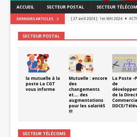
ACCUEIL
SECTEUR POSTAL
SECTEUR TÉLÉCOM
[ 27 avril 2024 ]
1er MAI 2024
ACTU
DERNIERS ARTICLES
[ 3 janvier 2024 ]
Chronopost: Chrono
SECTEUR POSTAL
[ 23 novembre 2023 ]
CGT LBP Deuxiè
[ 20 novembre 2023 ]
ACTUALITÉ
[ 15 novembre 2023 ]
Postières – Pos
[ 3 avril 2026 ]
la mutuelle à la poste
la mutuelle à la
Mutuelle : encore
La Poste -P
[ 3 avril 2026 ]
Mutuelle : encore des 
poste La CGT
des
de
vous informe
changements
développe
POSTAL
et…. des
de la Direc
augmentations
Commercia
[ 19 septembre 2025 ]
La Poste -Pro
pour les salariéS
DDCE/Télév
!!!
SECTEUR POSTAL
[ 16 septembre 2025 ]
La Poste – Acti
POSTAL
SECTEUR TÉLÉCOMS