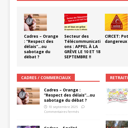
[ 11 septembre 2025 ]
Chronopost –
Cadres – Orange
Secteur des
CIRCET: Po
: “Respect des
Télécommunicati
dangereux
délais”…ou
ons : APPEL À LA
sabotage du
GRÈVE LE 10 ET 18
débat ?
SEPTEMBRE !!
CADRES / COMMERCIAUX
RETRAIT
Cadres – Orange :
“Respect des délais”…ou
sabotage du débat ?
10 septembre 2025
Commentaires fermés