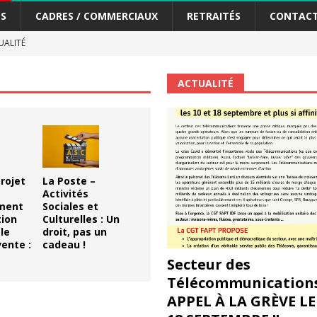
S
CADRES / COMMERCIAUX
RETRAITÉS
CONTAC
ALITÉ
scope n°111 – Janvier 2024
ACTUALITÉ
ACTUALITÉ
me syndicat de la Banque Postale
ACTUALITÉ
tiers Gardons la main sur nos congés !
ACTUALITÉ
 La CGT vous informe
SECTEUR POSTAL
rojet
La Poste –
changements et…. des augmentations pour les salariéS !!!
SECTEUR
Activités
ment
Sociales et
tion
Culturelles : Un
le
droit, pas un
jet de développement de la Direction Commerciale DDCE/Télévente :
ente :
cadeau !
Secteur des
Télécommunications
vités Sociales et Culturelles : Un droit, pas un cadeau !
SECTEUR
APPEL À LA GRÈVE LE