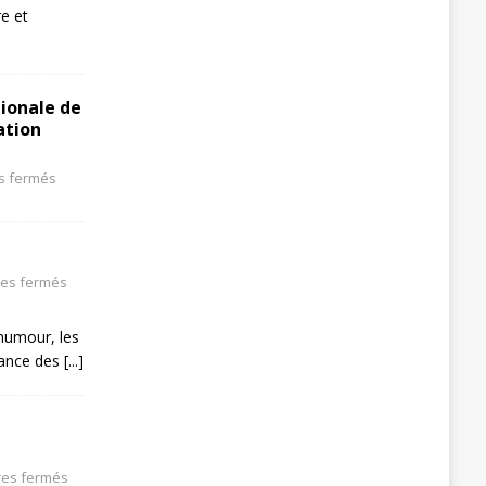
re et
tionale de
ation
s fermés
es fermés
’humour, les
oyance des
[...]
es fermés