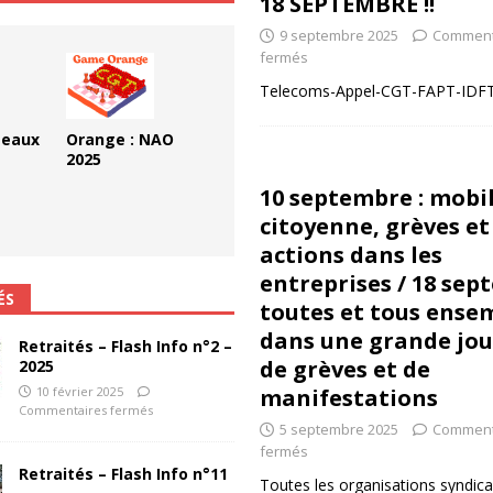
18 SEPTEMBRE !!
 ChronoScope n°126
AUTRES TRACTS
9 septembre 2025
Comment
fermés
Telecoms-Appel-CGT-FAPT-IDFT
teaux
Orange : NAO
2025
10 septembre : mobi
citoyenne, grèves et
actions dans les
entreprises / 18 sep
ÉS
toutes et tous ense
dans une grande jo
Retraités – Flash Info n°2 –
de grèves et de
2025
10 février 2025
manifestations
Commentaires fermés
5 septembre 2025
Comment
fermés
Retraités – Flash Info n°11
Toutes les organisations syndica