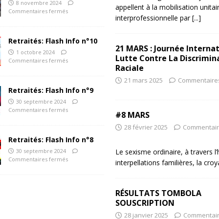
8 novembre 2024
appellent à la mobilisation unitai
Commentaires fermés
interprofessionnelle par
[...]
Retraités: Flash Info n°10
21 MARS : Journée Interna
1 octobre 2024
Lutte Contre La Discrimin
Commentaires fermés
Raciale
21 mars 2025
Commentaire
Retraités: Flash Info n°9
30 septembre 2024
Commentaires fermés
#8 MARS
28 février 2025
Commentair
Retraités: Flash Info n°8
30 septembre 2024
Le sexisme ordinaire, à travers l
Commentaires fermés
interpellations familières, la cr
RÉSULTATS TOMBOLA
SOUSCRIPTION
28 janvier 2025
Commentair