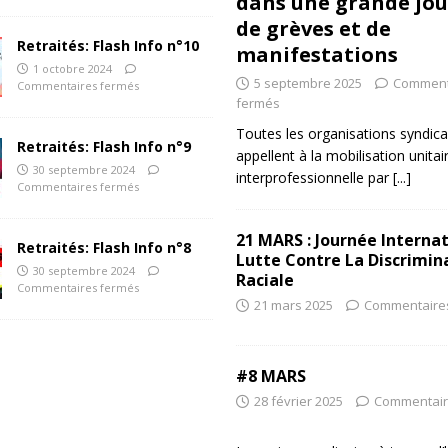
dans une grande jo
de grèves et de
Retraités: Flash Info n°10
manifestations
1 octobre 2024
5 septembre 2025
Comment
Commentaires fermés
fermés
Toutes les organisations syndica
Retraités: Flash Info n°9
appellent à la mobilisation unitai
30 septembre 2024
interprofessionnelle par
[...]
Commentaires fermés
21 MARS : Journée Interna
Retraités: Flash Info n°8
Lutte Contre La Discrimin
30 septembre 2024
Raciale
Commentaires fermés
21 mars 2025
Commentaire
#8 MARS
28 février 2025
Commentair