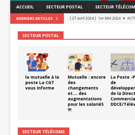
ACCUEIL
SECTEUR POSTAL
SECTEUR TÉLÉCOM
[ 27 avril 2024 ]
1er MAI 2024
ACTU
DERNIERS ARTICLES
[ 3 janvier 2024 ]
Chronopost: Chrono
SECTEUR POSTAL
[ 23 novembre 2023 ]
CGT LBP Deuxiè
[ 20 novembre 2023 ]
ACTUALITÉ
[ 15 novembre 2023 ]
Postières – Pos
[ 3 avril 2026 ]
la mutuelle à la poste
la mutuelle à la
Mutuelle : encore
La Poste -P
[ 3 avril 2026 ]
Mutuelle : encore des 
poste La CGT
des
de
vous informe
changements
développe
POSTAL
et…. des
de la Direc
augmentations
Commercia
[ 19 septembre 2025 ]
La Poste -Pro
pour les salariéS
DDCE/Télév
SECTEUR POSTAL
!!!
[ 16 septembre 2025 ]
La Poste – Acti
POSTAL
SECTEUR TÉLÉCOMS