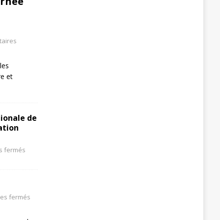
urnée
aires
les
re et
tionale de
ation
s fermés
es fermés