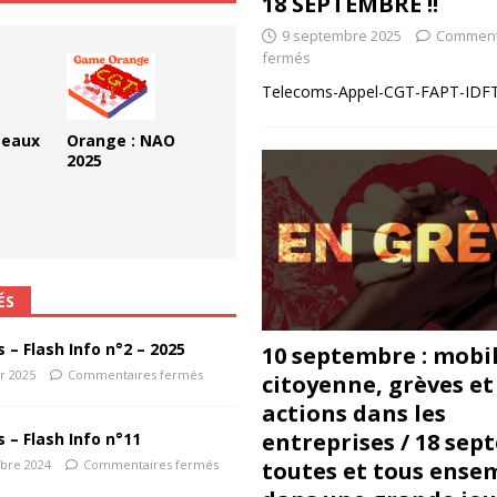
18 SEPTEMBRE !!
 ChronoScope n°126
AUTRES TRACTS
9 septembre 2025
Comment
fermés
Telecoms-Appel-CGT-FAPT-IDFT
teaux
Orange : NAO
2025
ÉS
s – Flash Info n°2 – 2025
10 septembre : mobi
er 2025
Commentaires fermés
citoyenne, grèves et
actions dans les
entreprises / 18 sep
s – Flash Info n°11
toutes et tous ense
bre 2024
Commentaires fermés