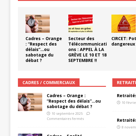
[ 11 septembre 2025 ]
Chronopost –
Cadres – Orange
Secteur des
CIRCET: Po
: “Respect des
Télécommunicati
dangereux
délais”…ou
ons : APPEL À LA
sabotage du
GRÈVE LE 10 ET 18
débat ?
SEPTEMBRE !!
CADRES / COMMERCIAUX
RETRAIT
Cadres – Orange :
Retraité
“Respect des délais”…ou
10 févri
sabotage du débat ?
10 septembre 2025
Commentaires fermés
Retraité
8 novem