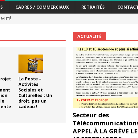
S
CADRES / COMMERCIAUX
RETRAITÉS
CONTAC
ALITÉ
scope n°111 – Janvier 2024
ACTUALITÉ
ACTUALITÉ
me syndicat de la Banque Postale
ACTUALITÉ
tiers Gardons la main sur nos congés !
ACTUALITÉ
 La CGT vous informe
SECTEUR POSTAL
rojet
La Poste –
changements et…. des augmentations pour les salariéS !!!
SECTEUR
Activités
ment
Sociales et
tion
Culturelles : Un
le
droit, pas un
jet de développement de la Direction Commerciale DDCE/Télévente :
ente :
cadeau !
Secteur des
Télécommunications
vités Sociales et Culturelles : Un droit, pas un cadeau !
SECTEUR
APPEL À LA GRÈVE LE